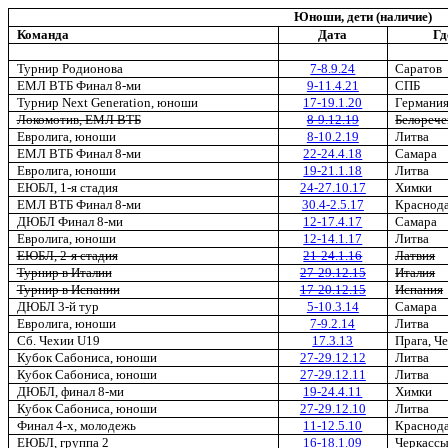
Юноши, дети (наличие)
Команда
Дата
Гд
Турнир Родионова
7-8.9.24
Саратов
ЕМЛ ВТБ Финал 8-ми
9-11.4.21
СПБ
Турнир Next Generation, юноши
17-19.1.20
Германи
Локомотив, ЕМЛ ВТБ
8-9.12.19
Белорече
Евролига, юноши
8-10.2.19
Литва
ЕМЛ ВТБ Финал 8-ми
22-24.4.18
Самара
Евролига, юноши
19-21.1.18
Литва
ЕЮБЛ, 1-я стадия
24-27.10.17
Химки
ЕМЛ ВТБ Финал 8-ми
30.4-2.5.17
Краснод
ДЮБЛ Финал 8-ми
12-17.4.17
Самара
Евролига, юноши
12-14.1.17
Литва
ЕЮБЛ, 2-я стадия
21-24.1.16
Латвия
Турнир в Италии
27-29.12.15
Италия
Турнир в Испании
17-20.12.15
Испания
ДЮБЛ 3-й тур
5-10.3.14
Самара
Евролига, юноши
7-9.2.14
Литва
Сб. Чехии U19
17.3.13
Прага, Ч
Кубок Сабониса, юноши
27-29.12.12
Литва
Кубок Сабониса, юноши
27-29.12.11
Литва
ДЮБЛ, финал 8-ми
19-24.4.11
Химки
Кубок Сабониса, юноши
27-29.12.10
Литва
Финал 4-х, молодежь
11-12.5.10
Краснод
ЕЮБЛ, группа 2
16-18.1.09
Черкасс