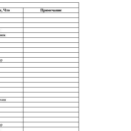
е, Что
Примечание
я
нск
ар
ехия
ар
ы