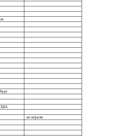
ль
бург
 США
не играли