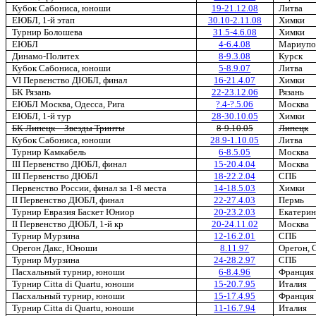
Кубок Сабониса, юноши
19-21.12.08
Литва
ЕЮБЛ, 1-й этап
30.10-2.11.08
Химки
Турнир Болошева
31.5-4.6.08
Химки
ЕЮБЛ
4-6.4.08
Мариупо
Динамо-Политех
8-9.3.08
Курск
Кубок Сабониса, юноши
5-8.9.07
Литва
VI Первенство ДЮБЛ, финал
16-21.4.07
Химки
БК Рязань
22-23.12.06
Рязань
ЕЮБЛ Москва, Одесса, Рига
?.4-?.5.06
Москва
ЕЮБЛ, 1-й тур
28-30.10.05
Химки
БК Липецк – Звезды Тринты
8-9.10.05
Липецк
Кубок Сабониса, юноши
28.9-1.10.05
Литва
Турнир Камкабель
6-8.5.05
Москва
III Первенство ДЮБЛ, финал
15-20.4.04
Москва
III Первенство ДЮБЛ
18-22.2.04
СПБ
Первенство России, финал за 1-8 места
14-18.5.03
Химки
II Первенство ДЮБЛ, финал
22-27.4.03
Пермь
Турнир Евразия Баскет Юниор
20-23.2.03
Екатерин
II Первенство ДЮБЛ, 1-й кр
20-24.11.02
Москва
Турнир Мурзина
12-16.2.01
СПБ
Орегон Дакс, Юноши
8.11.97
Орегон,
Турнир Мурзина
24-28.2.97
СПБ
Пасхальный турнир, юноши
6-8.4.96
Франция
Турнир Citta di Quartu
, юноши
15-20.7.95
Италия
Пасхальный турнир, юноши
15-17.4.95
Франция
Турнир Citta di Quartu
, юноши
11-16.7.94
Италия