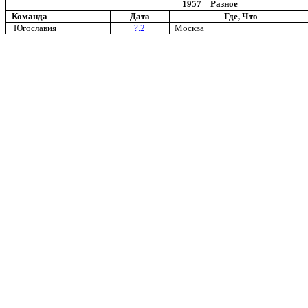
19
5
7 – Разное
Команда
Дата
Где, Что
Югославия
?.2
Москва