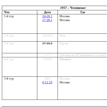
19
57
– Чемпионат
Что
Дата
Где
1-й тур
24-26.1
Москва
27-28.1
Москва
2-й тур
23-24.2
Рига
3
-й тур
17-19.3
Каунас
?-?.?
Таблица на 30.3 включает эту игру
4-й тур
5-10.9
Тбилиси
5-й тур
18.9
Москва
6-12.10
Москва