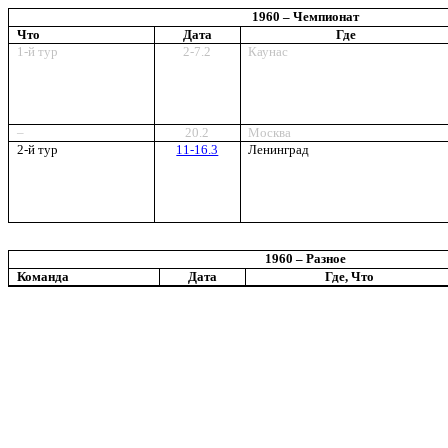
19
60
– Чемпионат
Что
Дата
Где
1-й тур
2-7.2
Каунас
–
20.2
Москва
2-й тур
11-16.3
Ленинград
1960 – Разное
Команда
Дата
Где, Что