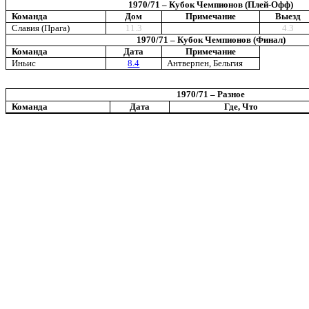
1970/71 – Кубок Чемпионов (Плей-Офф)
Команда
Дом
Примечание
Выезд
Славия (Прага)
11.3
4.3
1970/71 – Кубок Чемпионов (Финал)
Команда
Дата
Примечание
Иньис
8.4
Антверпен, Бельгия
19
7
0/71 – Разное
Команда
Дата
Где, Что