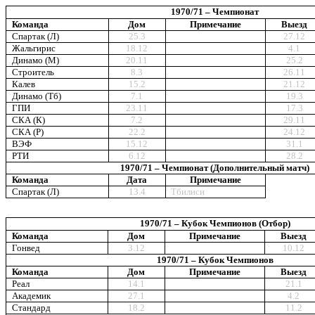
19
7
0/71 – Чемпионат
Команда
Дом
Примечание
Выезд
Спартак (Л)
25.3
27.12
Жальгирис
18.12
4.1
Динамо (М)
20.11
25.2
Строитель
8.3
26.11
Калев
15.2
21.12
Динамо (Тб)
7.1
19.3
ГПИ
23.11
17.3
СКА (К)
7.2
29.11
СКА (Р)
22.2
24.12
ВЭФ
15.12
31.1
РТИ
6.12
28.2
19
7
0/71 – Чемпионат (Дополнительный матч)
Команда
Дата
Примечание
Спартак (Л)
13.4
Тбилиси
1970/71 – Кубок Чемпионов (Отбор)
Команда
Дом
Примечание
Выезд
Гонвед
3.12
10.12
1970/71 – Кубок Чемпионов
Команда
Дом
Примечание
Выезд
Реал
14.1
21.1
Академик
27.1
4.2
Стандард
18.2
11.2