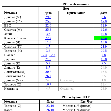
1950 – Чемпионат
Дом
Команда
Дата
Примечание
Дата
Динамо (М)
29.8
8.6
Динамо (Тб)
25.6
17.9
ВВС
22.6
12.9
Спартак (М)
25.8
12.6
Зенит
3.6
19.8
Крылья Советов
22.7
23.4
Динамо (Л)
11.8
18.6
Спартак (Тб)
1.7
21.9
Торпедо (М)
3.8
29.5
Шахтер
12.5
12.7
7.8
Даугава
21.5
15.8
Динамо (К)
5.9
7.5
Динамо (Е)
8.7
24.9
Локомотив (М)
30.7
16.5
Локомотив (Х)
26.7
2.5
Динамо (Мн)
24.5
Сталинец
1.9
Торпедо (С)
16.7
19.4
Нефтяник
4.7
Сталинец
28.9
1950 – Кубок СССР
Команда
Дата
Где, Что
Торпедо (С)
23.10
Москва (1/8 финала)
Калев
26.10
Москва
(1/4 финала)