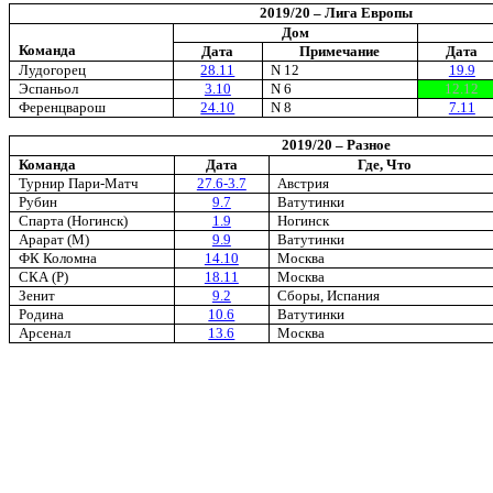
2019/20 – Лига Европы
Дом
Команда
Дата
Примечание
Дата
Лудогорец
28.11
N 12
19.9
Эспаньол
3.10
N 6
12.12
Ференцварош
24.10
N 8
7.11
2019/20 – Разное
Команда
Дата
Где, Что
Турнир Пари-Матч
27.6-3.7
Австрия
Рубин
9.7
Ватутинки
Спарта (Ногинск)
1.9
Ногинск
Арарат (М)
9.9
Ватутинки
ФК Коломна
14.10
Москва
СКА (Р)
18.11
Москва
Зенит
9.2
Сборы, Испания
Родина
10.6
Ватутинки
Арсенал
13.6
Москва