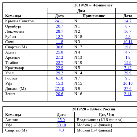
2019/20 – Чемпионат
Дом
Команда
Дата
Примечание
Дата
Крылья Советов
24.1
1
N 11
14.7
Оренбург
20.7
N 1
8.7
Локомотив
28.7
N 2
16.
7
Рубин
12.7
N 18
4.8
Сочи
11.8
N 3
10.11
Спартак (М)
30.6
N 17
19.8
Ахмат
25.8
N 4
4.7
Арсенал
2.12
N 13
1.9
Тамбов
22.7
N 19
15.9
Краснодар
22.
9
N 5
7.12
Урал
29.2
N 14
29.9
Ростов
6.10
N 7
9.3
Уфа
15.
3
N 15
20.10
Динамо (М)
27.10
N 9
27.6
Зенит
20.6
N 16
2.11
2019/20 – Кубок России
Команда
Дата
Где, Что
Алания
25.9
Владикавказ
(
1/16 финала
)
Уфа
30
.
10
Москва
(
1/8 финала
)
Спартак (М)
4
.
3
Москва
(
1/
4
финала
)