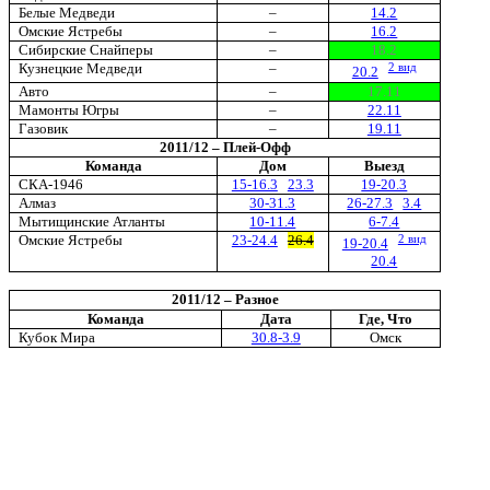
Белые Медведи
–
14.2
Омские Ястребы
–
16.2
Сибирские Снайперы
–
18.2
Кузнецкие Медведи
–
2 вид
20.2
Авто
–
17.11
Мамонты Югры
–
22.11
Газовик
–
19.11
2011/12 – Плей-Офф
Команда
Дом
Выезд
СКА-1946
15-16.3
23.3
19-20.3
Алмаз
30-31.3
26-27.3
3.4
Мытищинские Атланты
10-11.4
6-7.4
Омские Ястребы
23-24.4
26.4
2 вид
19-20.4
20.4
2011/12 – Разное
Команда
Дата
Где, Что
Кубок Мира
30.8-3.9
Омск