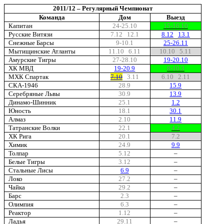
2011/12 – Регулярный Чемпионат
Команда
Дом
Выезд
Капитан
24-25.10
15-16.10
Русские Витязи
7.12 12.1
8.12
13.1
Снежные Барсы
9-10.1
25-26.11
Мытищинские Атланты
11.10 6.11
10.10 5.11
Амурские Тигры
27-28.10
19-20.10
ХК МВД
19-20.9
8-10.3
МХК Спартак
7.10
3.11
6.10 2.11
СКА-1946
28.9
15.9
Серебряные Львы
30.9
13.9
Динамо-Шинник
25.1
1.2
Юность
18.1
30.1
Алмаз
2.10
11.9
Татранские Волки
22.1
4.2
ХК Рига
20.1
7.2
Химик
24.9
9.9
Толпар
5.12
–
Белые Тигры
3.12
–
Стальные Лисы
6.9
–
Локо
27.2
–
Чайка
29.2
–
Барс
2.3
–
Олимпия
6.3
–
Реактор
1.12
–
Ладья
29.11
–