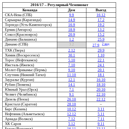
2016/17 – Регулярный Чемпионат
Команда
Дом
Выезд
СКА-Нева (СПБ)
9.9
16.12
Сарыарка (Караганда)
14.9
17.2
Торпедо (Усть-Каменогорск)
16.9
19.2
Ермак (Ангарск)
18.9
13.2
Сокол (Красноярск)
20.9
15.2
Динамо (Балашиха)
1.2
25.9
Динамо (СПБ)
3.2
2 вид
27.9
TXK (Тверь)
2.12
29.9
Химик (Воскресенск)
30.1
1.10
Торос (Нефтекамск)
5.10
22.1
Ижсталь (Ижевск)
7.10
24.1
Молот-Прикамье (Пермь)
9.10
20.1
Спутник (Нижний Тагил)
11.10
18.1
Зауралье (Курган)
12.1
16.10
Рубин (Тюмень)
14.1
18.10
Южный Урал (Орск)
7.1
20.10
Челмет (Челябинск)
9.1
22.10
Дизель (Пенза)
26.10
22.12
Кристалл (Саратов)
28.10
–
Барс (Казань)
10.12
3.11
Нефтяник (Альметьевск)
12.12
5.11
Ариада (Волжск)
7.12
7.11
ХК Саров
5.12
9.11
Буран (Воронеж)
16.11
23.11