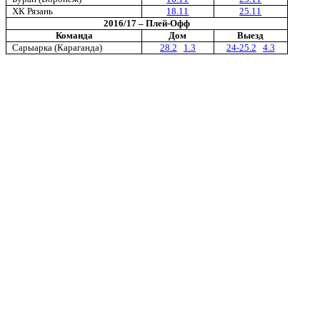
ХК Рязань
18.11
25.11
2016/17 – Плей-Офф
Команда
Дом
Выезд
Сарыарка (Караганда)
28.2
1.3
24-25.2
4.3