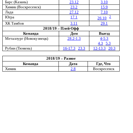
Барс (Казань)
23.12
3.10
Химик (Воскресенск)
23.2
15.9
Лада
27.12
7.10
Югра
17.1
2
26.10
ХК Тамбов
3.11
29.1
2018/19 – Плей-Офф
Команда
Дом
Выезд
Металлург (Новокузнецк)
28.2-1.3
4-5.3
4.3
5.3
Рубин (Тюмень)
16-17.3
23.3
12-13.3
20.3
2018/19 – Разное
Команда
Дата
Где, Что
Химик
2.8
Воскресенск