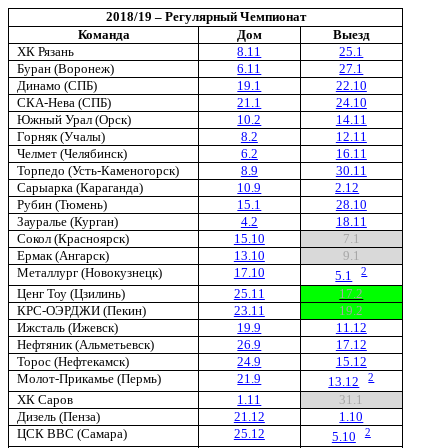
2018/19 – Регулярный Чемпионат
Команда
Дом
Выезд
ХК Рязань
8.11
25.1
Буран (Воронеж)
6.11
27.1
Динамо (СПБ)
19.1
22.10
СКА-Нева (СПБ)
21.1
24.10
Южный Урал (Орск)
10.2
14.11
Горняк (Учалы)
8.2
12.11
Челмет (Челябинск)
6.2
16.11
Торпедо (Усть-Каменогорск)
8.9
30.11
Сарыарка (Караганда)
10.9
2.12
Рубин (Тюмень)
15.1
28.10
Зауралье (Курган)
4.2
18.11
Сокол (Красноярск)
15.10
7.1
Ермак (Ангарск)
13.10
9.1
Металлург (Новокузнецк)
17.10
2
5.1
Ценг Тоу (Цзилинь)
25.11
17.2
КРС-ОЭРДЖИ (Пекин)
23.11
19.2
Ижсталь (Ижевск)
19.9
11.12
Нефтяник (Альметьевск)
26.9
17.12
Торос (Нефтекамск)
24.9
15.12
Молот-Прикамье (Пермь)
21.9
2
13.12
ХК Саров
1.11
31.1
Дизель (Пенза)
21.12
1.10
ЦСК ВВС (Самара)
25.12
2
5.10