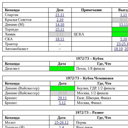
Команда
Дом
Примечание
Выез
Спартак
21.11
1.11
Крылья Советов
2.10
9.11
Динамо (М)
14.10
15.1
Торпедо
25.11
10.1
Химик
2.12
ЦСКА
11.1
СКА
18.11
5.10
Трактор
–
23-25.
Автомобилист
–
18.10
2
1972/73 – Кубок
Команда
Дата
Где, Что
Дизелист
27.1
Пенза, 1/8 финала
1972/73 – Кубок Чемпионов
Команда
Дата
Где, Что
Динамо (Вайсвассер)
8.8
Берлин, ГДР, 1/2 финала
Динамо (Вайсвассер)
29.10
Москва, 1/2 финала
Брюнес
29.11
Евле, Швеция, Финал
Брюнес
5.12
Москва, Финал
1972/73 – Разное
Команда
Дата
Где, Что
Молот
25-26.12
Пермь
Торпедо (Я)
1.4
Ярославль