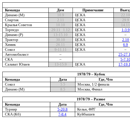
Команда
Дом
Примечание
Выез
Динамо (М)
10.9
ЦСКА
22.1
Спартак
2.11
ЦСКА
29.9
Крылья Советов
10.10
ЦСКА
14.1
Торпедо
29.11 1.12
ЦСКА
1-3.9
Динамо (Р)
13
-
15.10
ЦСКА
–
Трактор
30.10
ЦСКА
2.10
Химик
26.11
ЦСКА
6.9
Сокол
9
-
11.11
ЦСКА
–
Автомобилист
–
25-27.
СКА
–
5-7.1
Салават Юлаев
13
-
15.9
ЦСКА
17-19.
1978/79 – Кубок
Команда
Дата
Где, Что
Сокол
5.5
Москва, 1/2 финала
Динамо (М)
8.5
Москва, Финал
1978/79 – Разное
Команда
Дата
Где, Что
Турнир
5-20.8
Кельн, ФРГ
СКА (Кб)
7-8.4
Куйбышев