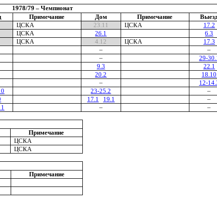
1978/79 – Чемпионат
д
Примечание
Дом
Примечание
Выез
0
ЦСКА
23.11
ЦСКА
17.2
ЦСКА
26.1
6.3
1
ЦСКА
4.12
ЦСКА
17.3
–
–
–
29-30.
9.3
22.1
20.2
18.10
–
12-14.
10
23-25.2
–
0
17.1
19.1
–
11
–
–
Примечание
ЦСКА
ЦСКА
Примечание