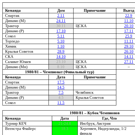
Команда
Дом
Примечание
Выезд
Спартак
2.11
22.9
Динамо (М)
24.11
11.10
Трактор
30.11
ЦСКА
20.10
Динамо (Р)
17.10
17.11
Сокол
5.11
25.9
Торпедо
5.10
11.11
Химик
1.10
29.10
Крылья Советов
28.9
26.10
СКА
14.10
14.11
Салават Юлаев
23.10
ЦСКА
27.11
Динамо (Мн)
8.10
ЦСКА
–
1980/81 – Чемпионат (Финальный тур)
Команда
Дата
Примечание
Спартак
17.5
Динамо (М)
14.5
Трактор
7.5
Челябинск
Динамо (Р)
4.5
Крылья Советов
Сокол
11.5
1980/81 – Кубок Чемпионов
Команда
Дата
Где, Что
Турнир КЕЧ
21-24.8
Инсбрук, Австрия
Веенстра Флайерс
18.3
Херенвен, Нидерланды, 1/2
финала