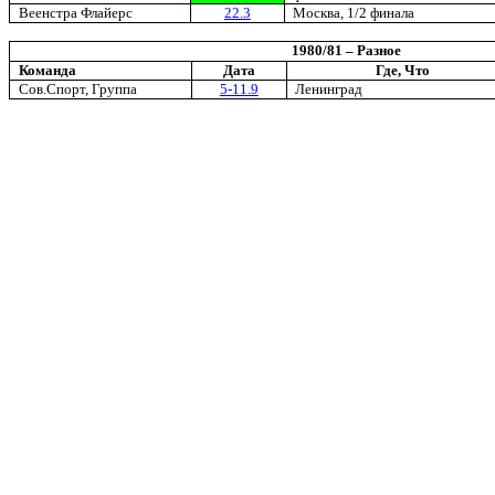
Веенстра Флайерс
22.3
Москва, 1/2 финала
1980/81 – Разное
Команда
Дата
Где, Что
Сов.Спорт, Группа
5-11.9
Ленинград