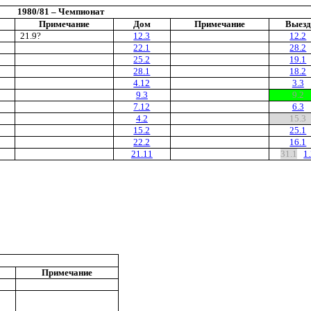
1980/81 – Чемпионат
Примечание
Дом
Примечание
Выезд
21.9?
12.3
12.2
22.1
28.2
25.2
19.1
28.1
18.2
4.12
3.3
9.3
9.2
7.12
6.3
4.2
15.3
15.2
25.1
22.2
16.1
21.11
31.1
1
Примечание