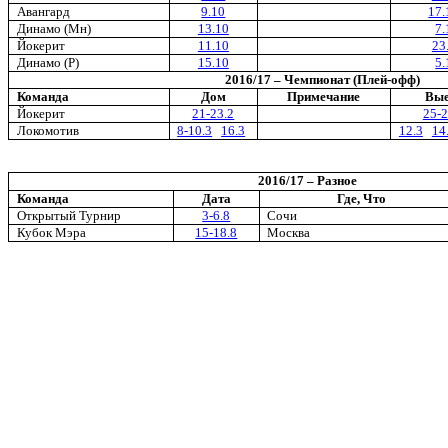
Авангард
9.10
17.
Динамо (Мн)
13.10
7.
Йокерит
11.10
23
Динамо (Р)
15.10
5.
2016
/
17
– Чемпионат (Плей-офф)
Команда
Дом
Примечание
Вые
Йокерит
21-23.2
25-2
Локомотив
8-10.3
16.3
12.3
14
201
6
/1
7
– Разное
Команда
Дата
Где, Что
Открытый Турнир
3-6.8
Сочи
Кубок Мэра
15-18.8
Москва