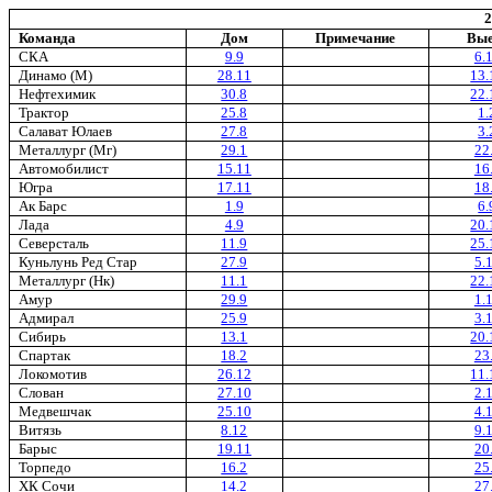
2
Команда
Дом
Примечание
Вые
СКА
9.9
6.
Динамо (М)
28.11
13.
Нефтехимик
30.8
22.
Трактор
25.8
1.
Салават Юлаев
27.8
3.
Металлург (Мг)
29.1
22
Автомобилист
15.11
16
Югра
17.11
18
Ак Барс
1.9
6.
Лада
4.9
20.
Северсталь
11.9
25.
Куньлунь Ред Стар
27.9
5.
Металлург (Нк)
11.1
22.
Амур
29.9
1.
Адмирал
25.9
3.
Сибирь
13.1
20.
Спартак
18.2
23
Локомотив
26.12
11.
Слован
27.10
2.
Медвешчак
25.10
4.
Витязь
8.12
9.
Барыс
19.11
20
Торпедо
16.2
25
ХК Сочи
14.2
27