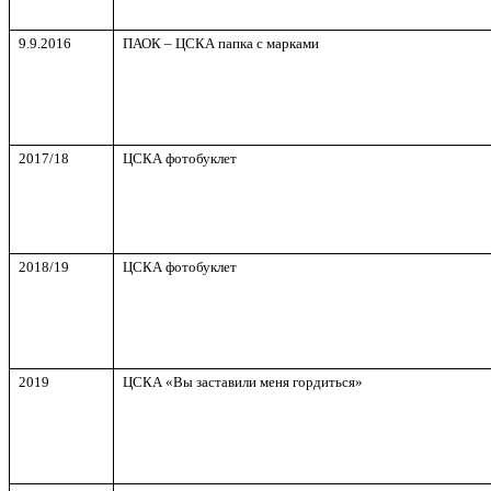
9.9.2016
ПАОК – ЦСКА папка с марками
201
7
/1
8
ЦСКА фотобуклет
201
8
/1
9
ЦСКА фотобуклет
201
9
ЦСКА «Вы заставили меня гордиться»