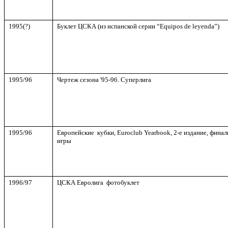
1995(?)
Буклет ЦСКА (из испанской серии “E
q
uipos de leyenda”)
1995/96
Чертеж сезона '95-96. Суперлига
1995/96
Европейские кубки, Euroclub Yearbook, 2-е издание, фина
игры
1996/97
ЦСКА Евролига фотобуклет